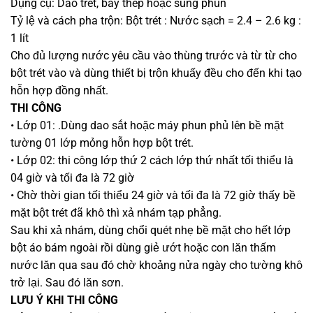
Dụng cụ: Dao trét, bay thép hoặc súng phun
Tỷ lệ và cách pha trộn: Bột trét : Nước sạch = 2.4 – 2.6 kg :
1 lít
Cho đủ lượng nước yêu cầu vào thùng trước và từ từ cho
bột trét vào và dùng thiết bị trộn khuấy đều cho đến khi tạo
hỗn hợp đồng nhất.
THI CÔNG
• Lớp 01: .Dùng dao sắt hoặc máy phun phủ lên bề mặt
tường 01 lớp mỏng hỗn hợp bột trét.
• Lớp 02: thi công lớp thứ 2 cách lớp thứ nhất tối thiểu là
04 giờ và tối đa là 72 giờ
• Chờ thời gian tối thiểu 24 giờ và tối đa là 72 giờ thấy bề
mặt bột trét đã khô thì xả nhám tạp phẳng.
Sau khi xả nhám, dùng chổi quét nhẹ bề mặt cho hết lớp
bột áo bám ngoài rồi dùng giẻ ướt hoặc con lăn thấm
nước lăn qua sau đó chờ khoảng nửa ngày cho tường khô
trở lại. Sau đó lăn sơn.
LƯU Ý KHI THI CÔNG