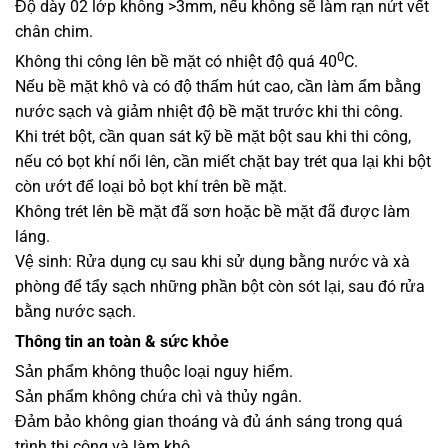
Độ dày 02 lớp không >3mm, nếu không sẽ làm rạn nứt vết
chân chim.
0
Không thi công lên bề mặt có nhiệt độ quá 40
C.
Nếu bề mặt khô và có độ thấm hút cao, cần làm ẩm bằng
nước sạch và giảm nhiệt độ bề mặt trước khi thi công.
Khi trét bột, cần quan sát kỹ bề mặt bột sau khi thi công,
nếu có bọt khí nổi lên, cần miết chặt bay trét qua lại khi bột
còn ướt để loại bỏ bọt khí trên bề mặt.
Không trét lên bề mặt đã sơn hoặc bề mặt đã được làm
láng.
Vệ sinh: Rửa dụng cụ sau khi sử dụng bằng nước và xà
phòng để tẩy sạch những phần bột còn sót lại, sau đó rửa
bằng nước sạch.
Thông tin an toàn & sức khỏe
Sản phẩm không thuộc loại nguy hiểm.
Sản phẩm không chứa chì và thủy ngân.
Đảm bảo không gian thoáng và đủ ánh sáng trong quá
trình thi công và làm khô.