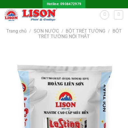
Bỏ
Hotline: 0908472979
qua
nội
dung
Trang chủ
/
SƠN NƯỚC
/
BỘT TRÉT TƯỜNG
/
BỘT
TRÉT TƯỜNG NỘI THẤT