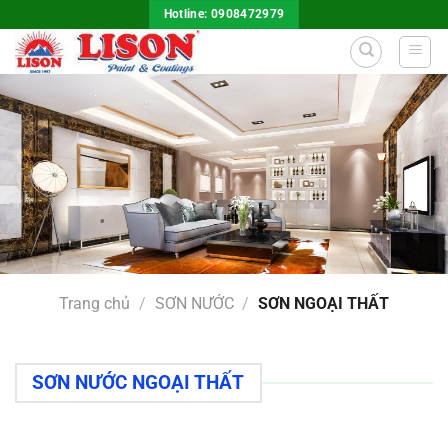
Bỏ
Hotline: 0908472979
qua
nội
dung
Trang chủ
/
SƠN NƯỚC
/
SƠN NGOẠI THẤT
SƠN NƯỚC NGOẠI THẤT